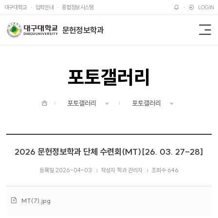
주메뉴 바로가기
본문 바로가기
대구대학교
입학안내
종합정보시스템
LOGIN
문헌정보학과
전
체
메
뉴
포토갤러리
홈
포토갤러리
포토갤러리
2026 문헌정보학과 단체 수련회(MT)[26. 03. 27-28]
등록일 2026-04-03
작성자 학과 관리자
조회수 646
첨
MT(7).jpg
부