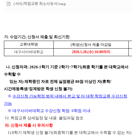
파
부
첨
(서식)학점교류 취소사유서.hwp
일
파
부
일
파
일
가. 수업기간, 신청서 제출 및 회신기한
교류대학명
(학생)신청서 제출 마감일
대구사이버대학교
2026.1.28.(수)
16:00까지
나.
신청자격
:
2026-1학기 기준 2학기~7학기(최종 학기를 본 대학교에서
수학할 수
있는 자)
재학중인 자로 전체 실점평균 80점 이상인 자(휴학/
시간제등록생/
징계받은 학
생 신청 불가)
※
수강신청 가능학점 범위 내에서 본교 및 타 대학 학점교류 수강신청
가능
※ 대구사이버대학교 수강신청 학점: 6학점 이내
다. 학점교류 상세일정 및 내용: 붙임파일 참조
라.
신청서 제출 시 유의사항
1) 8학기 재학생
신청 불가
(최종학기를 본 대학교에서 수학할 수 없는 자)