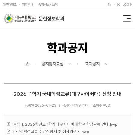
주메뉴 바로가기
본문 바로가기
대구대학교
입학안내
종합정보시스템
LOGIN
문헌정보학과
전
체
메
뉴
학과공지
홈
공지및자료실
학과공지
2026-1학기 국내학점교류(대구사이버대) 신청 안내
등록일 2026-01-23
작성자 학과 관리자
조회수 983
첨
붙임 1. 2026학년도 1학기 대구사이버대학교 학점교류 안내.hwp
부
첨
(서식)학점교류 수강신청서 및 심사의견서.hwp