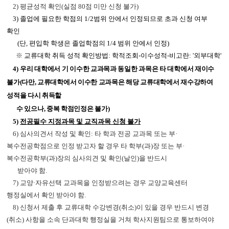
2) 평균성적 확인(실점 80점 미만 신청 불가)
3) 졸업에 필요한 학점의 1/2범위 안에서 인정되므로 초과 신청 여부
확인
(단, 편입학 학생은 졸업
학점의
1/4 범위 안에서 인정)
※
교류대학 취득 성적 확인방법: 학적조회-이수성적-비고란: '외부대학
'
4)
우리 대학에서 기 이수한 교과목과 동일한 과목은 타 대학에서 재이수
불가(다만,
교류대학에서 이수한 교과목은 해당 교류대학에서 재수강하여
성적을 다시 취득할
수 있으나, 중복 학점인정은 불가)
5
)
전공필수 지정과목 및 교직과목 신청 불가
6) 심사의견서 작성 및 확인: 타 학과 전공 교과목 또는 부·
복수전공학점으로 인정 받고자 할 경우
타 학부(과)장
또는
부·
복수전공학부(과)장의
심사의견 및 확인(날인)을
반드시
받아야 함.
7) 교양·자유선택 교과목을 인정받으려는 경우 교양교육센터
행정실에서 확인 받아야 함.
8) 신청서 제출 후 교류대학 수강변경(취소)이 있을 경우 반드시 변경
(취소) 사항을 소속 단과
대학 행정실
을 거쳐
학사지원
팀으로 통보하여야