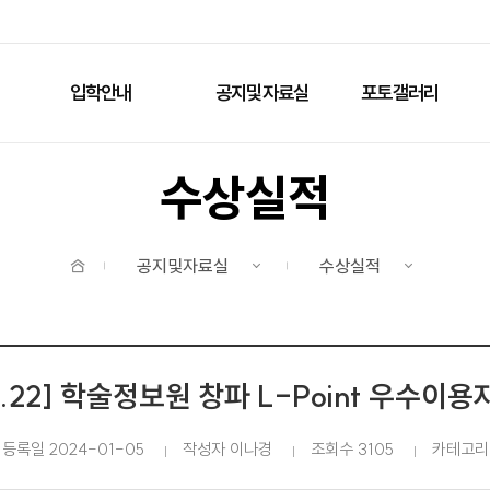
주메뉴 바로가기
본문 바로가기
입학안내
공지및자료실
포토갤러리
수상실적
홈
공지및자료실
수상실적
12.22] 학술정보원 창파 L-Point 우수이용
등록일 2024-01-05
작성자 이나경
조회수 3105
카테고리