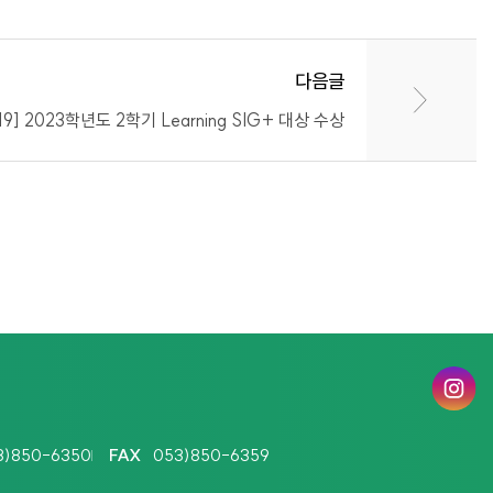
다음글
.19] 2023학년도 2학기 Learning SIG+ 대상 수상
인
스
타
3)850-6350
FAX
053)850-6359
그
램