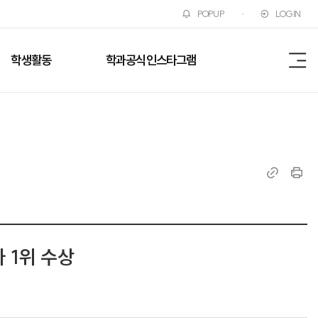
POPUP
LOGIN
학생활동
학과공식인스타그램
전
체
메
뉴
링
인
크
쇄
복
사
자 1위 수상