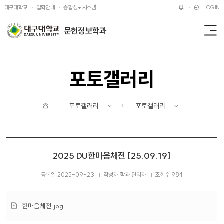
주메뉴 바로가기
본문 바로가기
대구대학교
입학안내
종합정보시스템
LOGIN
문헌정보학과
전
체
메
뉴
포토갤러리
홈
포토갤러리
포토갤러리
2025 DU한마음체전 [25.09.19]
등록일 2025-09-23
작성자 학과 관리자
조회수 984
첨
한마음체전.jpg
부