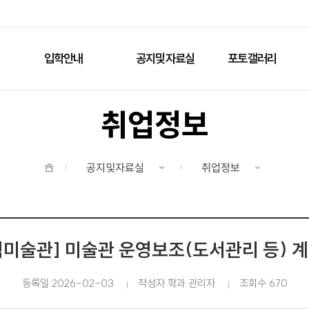
주메뉴 바로가기
본문 바로가기
입학안내
공지및자료실
포토갤러리
취업정보
홈
공지및자료실
취업정보
미술관] 미술관 운영보조(도서관리 등) 
등록일 2026-02-03
작성자 학과 관리자
조회수 670