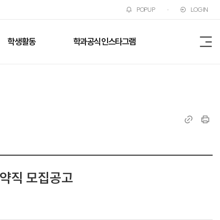
POPUP
LOGIN
학생활동
학과공식인스타그램
전
체
메
뉴
링
인
크
쇄
복
사
계약직 모집공고