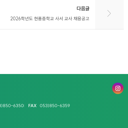
다음글
2026학년도 현풍중학교 사서 교사 채용공고
인
스
타
3)850-6350
FAX
053)850-6359
그
램