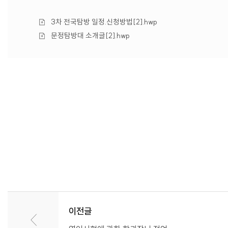
첨
3차 전국탐방 일정.신청방법[2].hwp
부
첨
문정탐방대 소개글[2].hwp
파
부
일
파
일
이전글