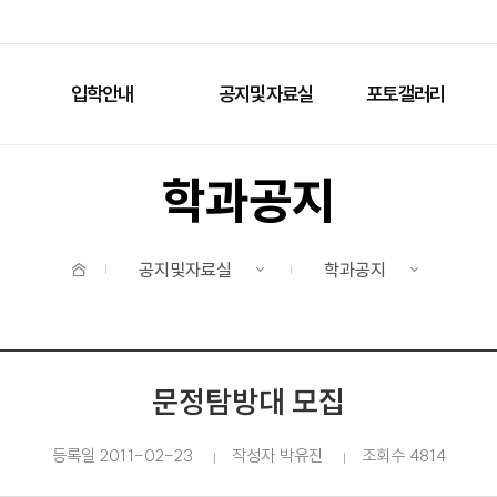
주메뉴 바로가기
본문 바로가기
입학안내
공지및자료실
포토갤러리
학과공지
홈
공지및자료실
학과공지
문정탐방대 모집
등록일 2011-02-23
작성자 박유진
조회수 4814