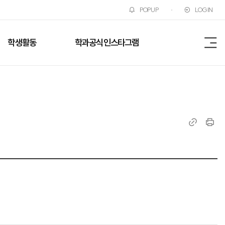
POPUP
LOGIN
학생활동
학과공식인스타그램
전
체
메
뉴
링
인
크
쇄
복
사