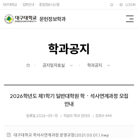
주메뉴 바로가기
본문 바로가기
대구대학교
입학안내
종합정보시스템
LOGIN
문헌정보학과
전
체
메
뉴
학과공지
홈
공지및자료실
학과공지
2026학년도 제1학기 일반대학원 학ㆍ석사연계과정 모집
안내
등록일 2026-05-15
작성자 학과 관리자
조회수 444
첨
대구대학교 학석사연계과정 운영규정(2021.03.01.).hwp