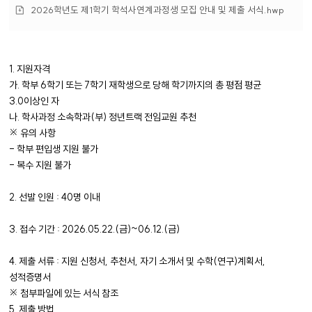
부
첨
2026학년도 제1학기 학석사연계과정생 모집 안내 및 제출 서식.hwp
파
부
일
파
일
1. 지원자격
가. 학부 6학기 또는 7학기 재학생으로 당해 학기까지의 총 평점 평균
3.0이상인 자
나. 학사과정 소속학과(부) 정년트랙 전임교원 추천
※ 유의 사항
- 학부 편입생 지원 불가
- 복수 지원 불가
2. 선발 인원 : 40명 이내
3. 접수 기간 : 2026.05.22.(금)~06.12.(금)
4. 제출 서류 : 지원 신청서, 추천서, 자기 소개서 및 수학(연구)계획서,
성적증명서
※ 첨부파일에 있는 서식 참조
5. 제출 방법