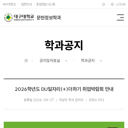
주메뉴 바로가기
본문 바로가기
대구대학교
입학안내
종합정보시스템
LOGIN
문헌정보학과
전
체
메
뉴
학과공지
홈
공지및자료실
학과공지
2026학년도 DU일자리(+)더하기 취업박람회 안내
등록일 2026-04-27
작성자 학과 관리자
조회수 592