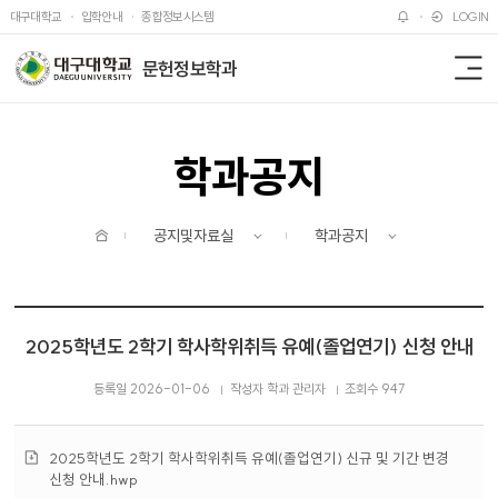
주메뉴 바로가기
본문 바로가기
대구대학교
입학안내
종합정보시스템
LOGIN
문헌정보학과
전
체
메
뉴
학과공지
홈
공지및자료실
학과공지
2025학년도 2학기 학사학위취득 유예(졸업연기) 신청 안내
등록일 2026-01-06
작성자 학과 관리자
조회수 947
첨
2025학년도 2학기 학사학위취득 유예(졸업연기) 신규 및 기간 변경
부
신청 안내.hwp