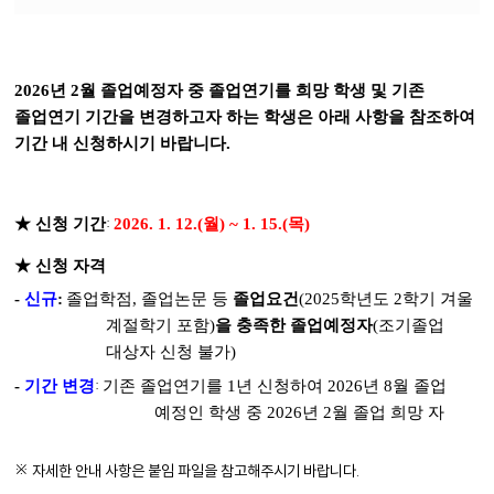
파
일
2026
년
2
월 졸업예정자 중 졸업연기를 희망 학생 및 기존
졸업연기 기간을 변경하고자 하는 학생은 아래 사항을 참조하여
기간 내 신청하시기 바랍니다
.
:
★
신청 기간
2026. 1. 12.(
월
) ~ 1. 15.(
목
)
★
신청 자격
-
신규
:
졸업학점
,
졸업논문 등
졸업요건
(2025
학년도
2
학기 겨울
계절학기 포함
)
을 충족한 졸업예정자
(
조기졸업
대상자 신청 불가
)
:
-
기간 변경
기존 졸업연기를
1
년 신청하여
2026
년
8
월 졸업
예정인 학생 중
2026
년
2
월 졸업 희망 자
※ 자세한 안내 사항은 붙임 파일을 참고해주시기 바랍니다.