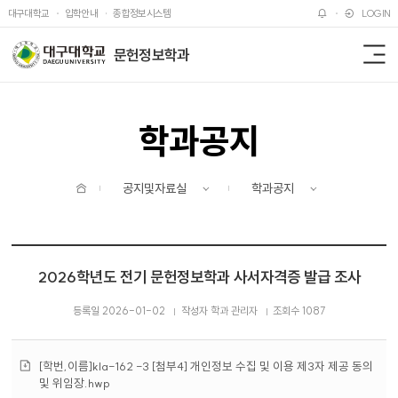
주메뉴 바로가기
본문 바로가기
대구대학교
입학안내
종합정보시스템
LOGIN
문헌정보학과
전
체
메
뉴
학과공지
홈
공지및자료실
학과공지
2026학년도 전기 문헌정보학과 사서자격증 발급 조사
등록일 2026-01-02
작성자 학과 관리자
조회수 1087
첨
[학번,이름]kla-162 -3 [첨부4] 개인정보 수집 및 이용 제3자 제공 동의
부
및 위임장.hwp